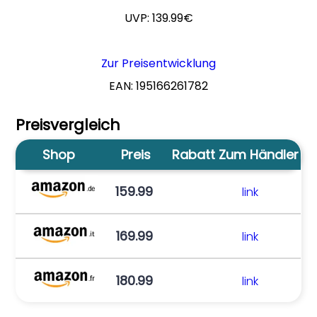
UVP: 139.99€
Zur Preisentwicklung
EAN: 195166261782
Preisvergleich
Shop
Preis
Rabatt
Zum Händler
159.99
link
169.99
link
180.99
link