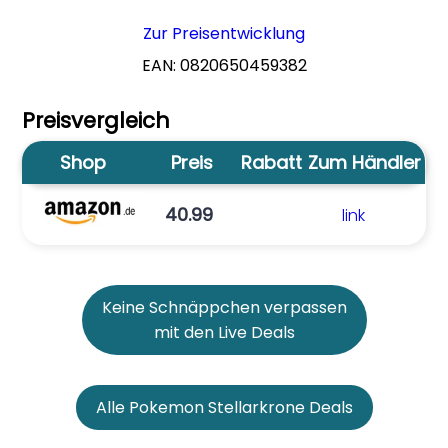
Zur Preisentwicklung
EAN: 0820650459382
Preisvergleich
Shop
Preis
Rabatt
Zum Händler
40.99
link
Keine Schnäppchen verpassen
mit den Live Deals
Alle Pokemon Stellarkrone Deals